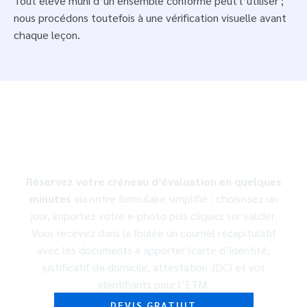
Tout élève muni d’un ensemble conforme peut l’utiliser ;
nous procédons toutefois à une vérification visuelle avant
chaque leçon.
Inscription simple, sur internet
ou directement en agence
Réservez votre créneau d’évaluation en quelques
minutes
via notre formulaire simplifié : choisissez un
jour, importez votre e-photo puis cliquez sur valider.
Vous recevez dans la foulée un courriel récapitulatif
avec les documents à apporter (carte d’identité,
justificatif de domicile, attestation JDC) et vos
identifiants pour l’ETM.
DEVIS GRATUIT